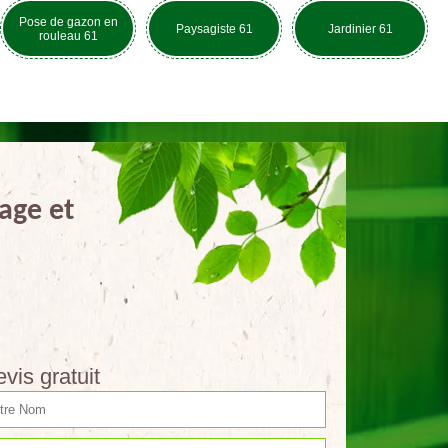
Pose de gazon en
Paysagiste 61
Jardinier 61
rouleau 61
age et
vis gratuit