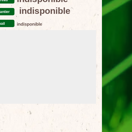
indisponible
antier
ail
indisponible