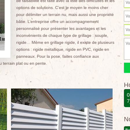
de faisabilité est faite avec la liste des difficultés et les
options de solutions. C’est le moyen le moins cher
pour délimiter un terrain nu, mais aussi une propriété
bâtie. L’entreprise offre un accompagnement
personnalisé pour présenter les avantages et les
inconvénients de chaque type de grillage : souple,
rigide… Même en grillage rigide, il existe de plusieurs
options : rigide métallique, rigide en PVC, rigide en
panneaux. Pour la pose, faites confiance aux
u terrain plat ou en pente.
Ho
0
7
N
Bu