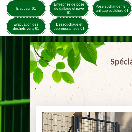
Entreprise de pose
Pose et changement
Elagueur 61
de dallage et pavé
grillage et clôture 61
61
Evacuation des
Dessouchage et
déchets verts 61
débroussaillage 61
Spéci