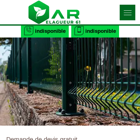
indisponible
indisponible
Demande de devis gratuit