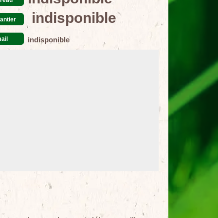
indisponible
antier
ail
indisponible