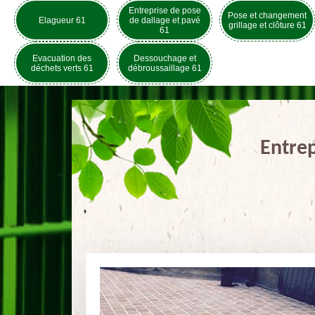
Entreprise de pose
Pose et changement
Elagueur 61
de dallage et pavé
grillage et clôture 61
61
Evacuation des
Dessouchage et
déchets verts 61
débroussaillage 61
Entrep