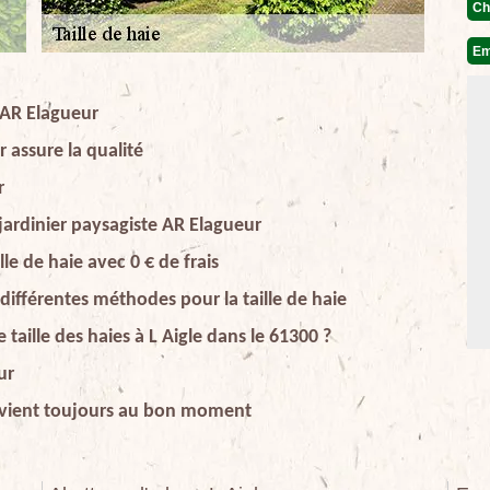
Ch
Em
e AR Elagueur
r assure la qualité
r
e jardinier paysagiste AR Elagueur
lle de haie avec 0 € de frais
différentes méthodes pour la taille de haie
taille des haies à L Aigle dans le 61300 ?
ur
tervient toujours au bon moment