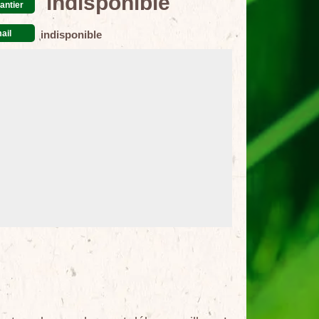
indisponible
antier
ail
indisponible