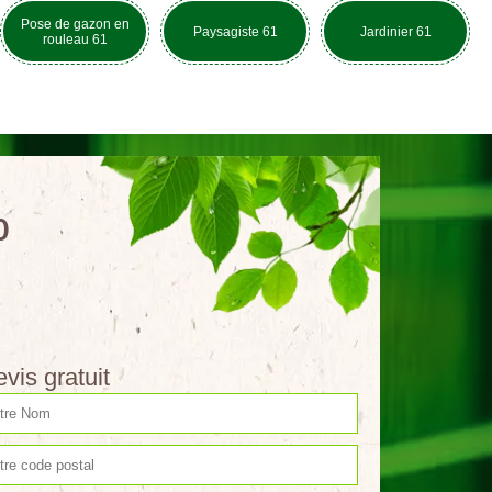
Pose de gazon en
Paysagiste 61
Jardinier 61
rouleau 61
0
vis gratuit