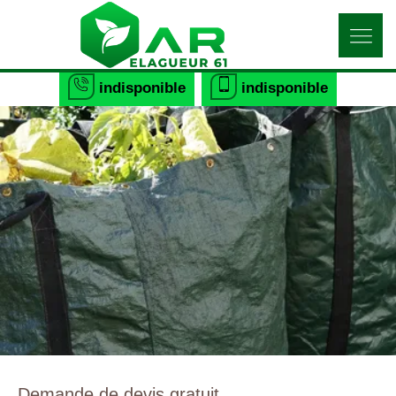
indisponible
indisponible
Demande de devis gratuit