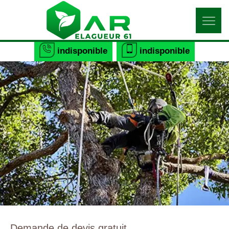
indisponible
indisponible
Demande de devis gratuit