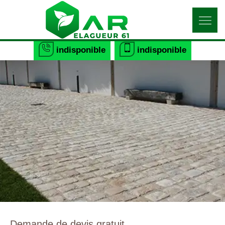
indisponible
indisponible
Demande de devis gratuit