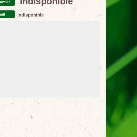
indisponible
antier
ail
indisponible