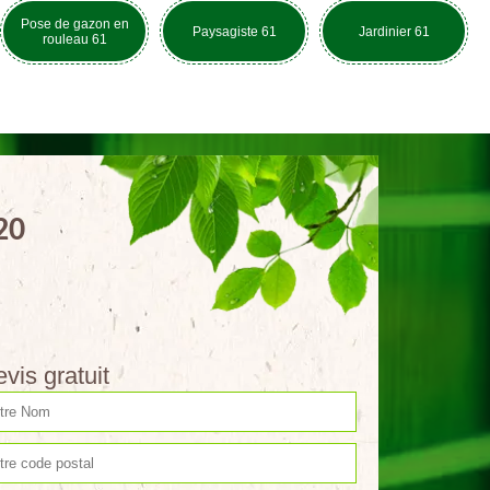
Pose de gazon en
Paysagiste 61
Jardinier 61
rouleau 61
20
vis gratuit