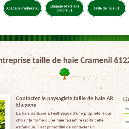
Elagage et étêtage
Abattage d'arbres 61
Taille de haie 61
d'arbre 61
ntreprise taille de haie Cramenil 612
De
Contactez le paysagiste taille de haie AR
Elagueur
La haie participe à l’esthétique d’une propriété. Pour
choisir la forme d’une haie faisant ressortir cette
esthétique, il est primordial de contacter un