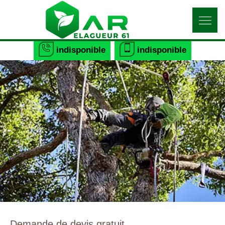
indisponible
indisponible
Demande de devis gratuit