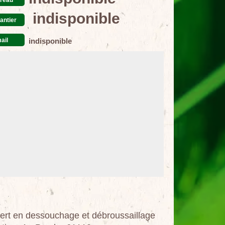
indisponible
antier
ail
indisponible
ert en dessouchage et débroussaillage