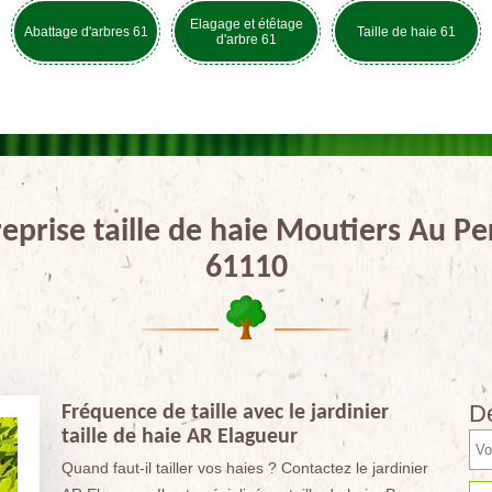
Elagage et étêtage
Abattage d'arbres 61
Taille de haie 61
d'arbre 61
eprise taille de haie Moutiers Au P
61110
De
Fréquence de taille avec le jardinier
taille de haie AR Elagueur
Quand faut-il tailler vos haies ? Contactez le jardinier