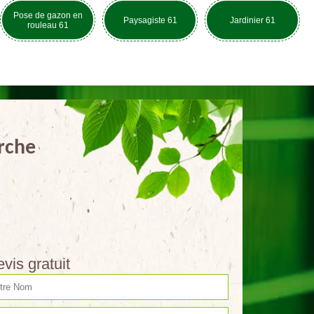
Pose de gazon en
Paysagiste 61
Jardinier 61
rouleau 61
erche
vis gratuit