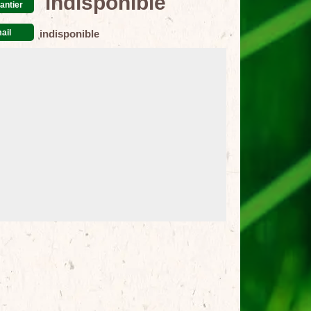
indisponible
antier
ail
indisponible