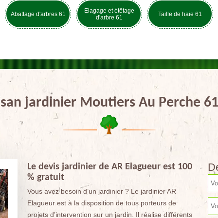
Elagage et étêtage
Abattage d'arbres 61
Taille de haie 61
d'arbre 61
isan jardinier Moutiers Au Perche 6
De
Le devis jardinier de AR Elagueur est 100
% gratuit
Vous avez besoin d’un jardinier ? Le jardinier AR
Elagueur est à la disposition de tous porteurs de
projets d’intervention sur un jardin. Il réalise différents