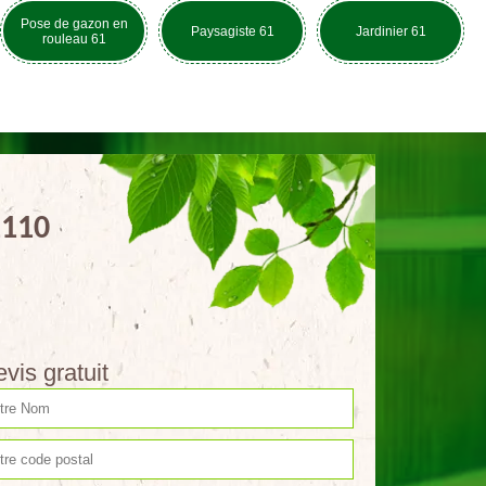
Pose de gazon en
Paysagiste 61
Jardinier 61
rouleau 61
1110
vis gratuit