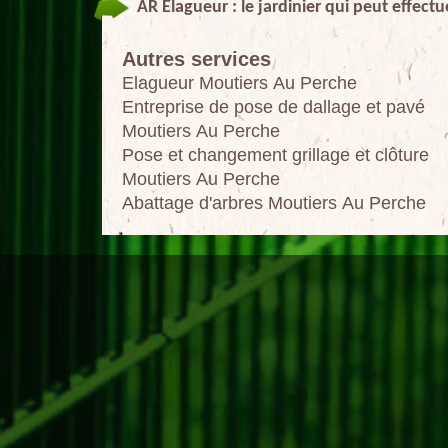
AR Elagueur : le jardinier qui peut effect
Autres services
Elagueur Moutiers Au Perche
Entreprise de pose de dallage et pavé
Moutiers Au Perche
Pose et changement grillage et clôture
Moutiers Au Perche
Abattage d'arbres Moutiers Au Perche