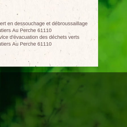
ert en dessouchage et débroussaillage
tiers Au Perche 61110
vice d'évacuation des déchets verts
tiers Au Perche 61110