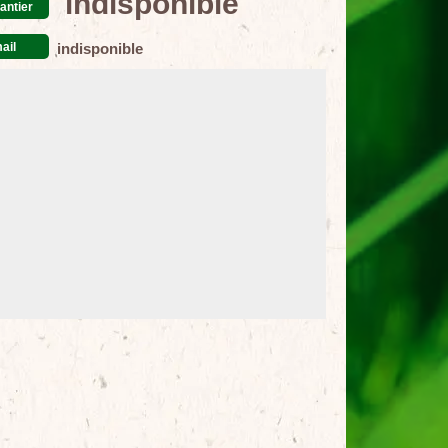
indisponible
antier
ail
indisponible