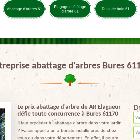
Elagage et étêtage
Abattage d'arbres 61
Taille de haie 61
d'arbre 61
treprise abattage d'arbres Bures 61
De
Le prix abattage d’arbre de AR Elagueur
défie toute concurrence à Bures 61170
Il faut procéder à l’abattage d’arbre dans votre jardin
? Faites appel à un arboriste installé près de chez
vous ou dans votre département. En effet, il pourra