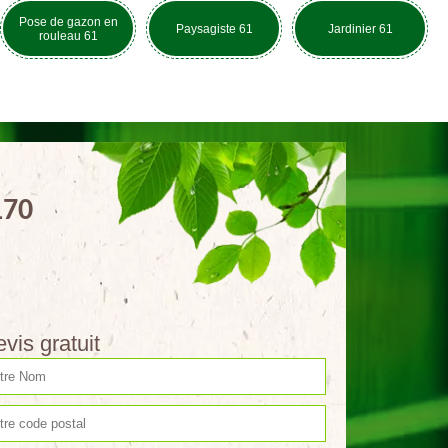
Pose de gazon en
Paysagiste 61
Jardinier 61
rouleau 61
170
vis gratuit