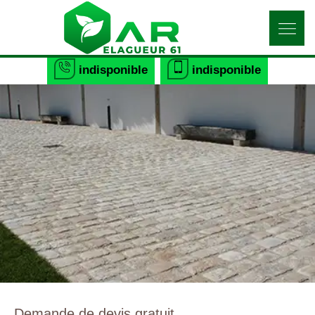
indisponible
indisponible
Demande de devis gratuit