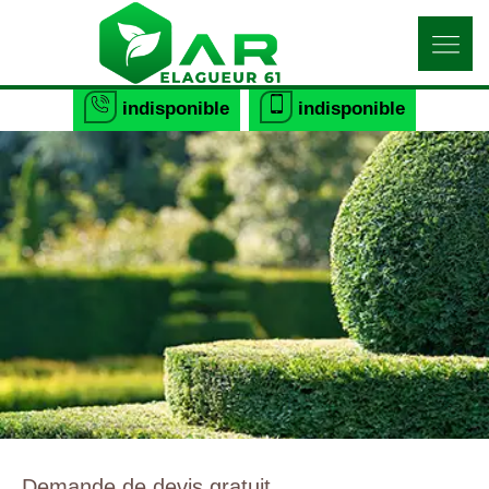
indisponible
indisponible
Demande de devis gratuit