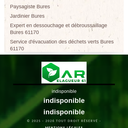
Paysagiste Bures
Jardinier Bures
Expert en dessouchage et débroussaillage
Bures 61170
Service d'évacuation des déchets verts Bures
61170
indisponible
indisponible
indisponible
© 2025 - 2026 TOUT DROIT RÉSERVÉ -
MENTIONS LÉGALES