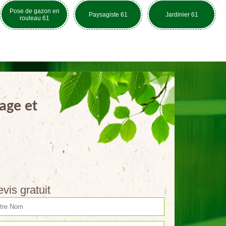
Pose de gazon en
Paysagiste 61
Jardinier 61
rouleau 61
age et
vis gratuit