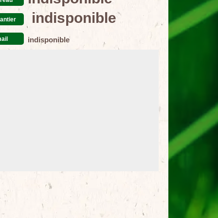
indisponible
antier
ail
indisponible