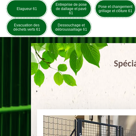
Entreprise de pose
Pose et changement
Elagueur 61
de dallage et pavé
grillage et clôture 61
61
Evacuation des
Dessouchage et
déchets verts 61
débroussaillage 61
Spéci