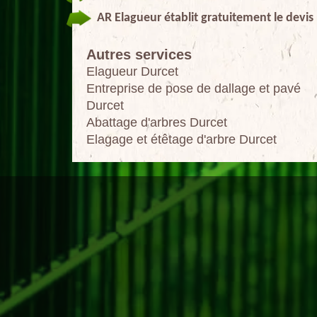
AR Elagueur établit gratuitement le devis
Autres services
Elagueur Durcet
Entreprise de pose de dallage et pavé
Durcet
Abattage d'arbres Durcet
Elagage et étêtage d'arbre Durcet