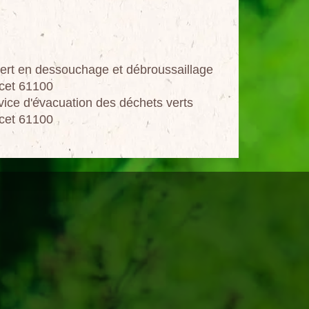
ert en dessouchage et débroussaillage
cet 61100
vice d'évacuation des déchets verts
cet 61100