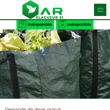
indisponible
indisponible
Demande de devis gratuit