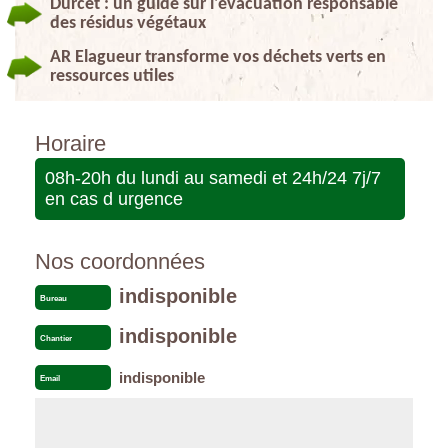
Durcet : un guide sur l'évacuation responsable
des résidus végétaux
AR Elagueur transforme vos déchets verts en
ressources utiles
Horaire
08h-20h du lundi au samedi et 24h/24 7j/7
en cas d urgence
Nos coordonnées
indisponible
Bureau
indisponible
Chantier
indisponible
Email