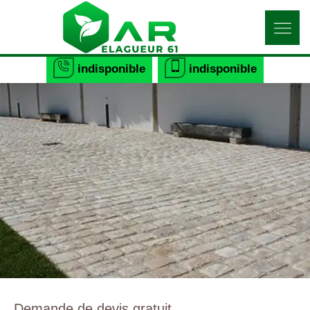
indisponible
indisponible
Demande de devis gratuit